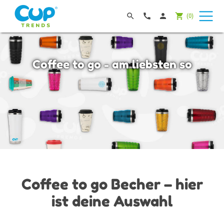




(
0
)
Coffee to go - am liebsten so
Coffee to go Becher – hier
ist deine Auswahl